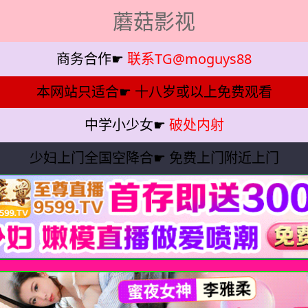
蘑菇影视
商务合作☛
联系TG@moguys88
本网站只适合☛
十八岁或以上免费观看
中学小少女☛
破处内射
少妇上门全国空降合☛
免费上门附近上门