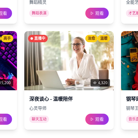
舞蹈精灵
全能
观看
观看
舞蹈表演
才艺
高手
直播中
治愈
温暖
15,200
4,320
深夜谈心 - 温暖陪伴
钢琴
心灵导师
钢琴
观看
观看
聊天互动
音乐