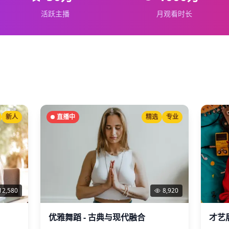
活跃主播
月观看时长
新人
直播中
精选
专业
12,580
8,920
优雅舞蹈 - 古典与现代融合
才艺展