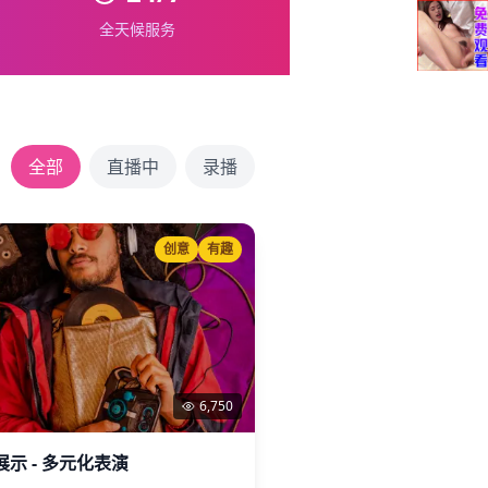
全天候服务
全部
直播中
录播
创意
有趣
6,750
示 - 多元化表演