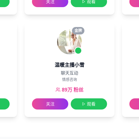
关注
观看
金牌
温暖主播小雪
聊天互动
情感咨询
89万
粉丝
关注
观看