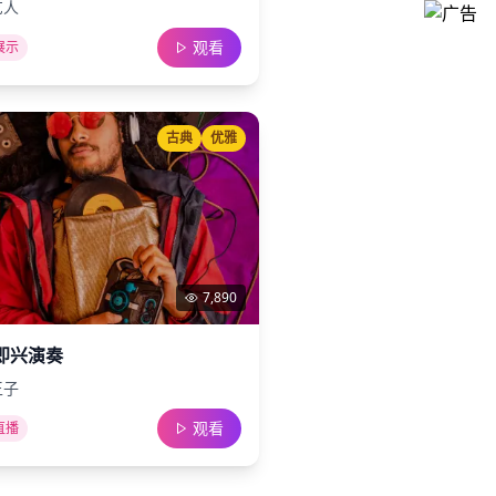
艺人
观看
展示
古典
优雅
7,890
即兴演奏
王子
观看
直播